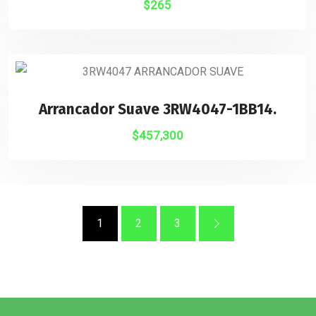
$
265
Arrancador Suave 3RW4047-1BB14.
$
457,300
1
2
3