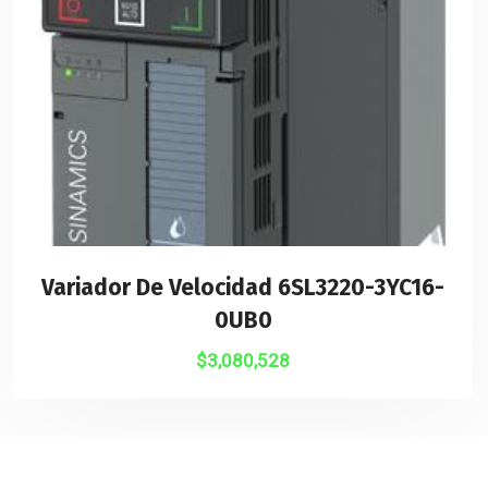
Variador De Velocidad 6SL3220-3YC16-
0UB0
$
3,080,528